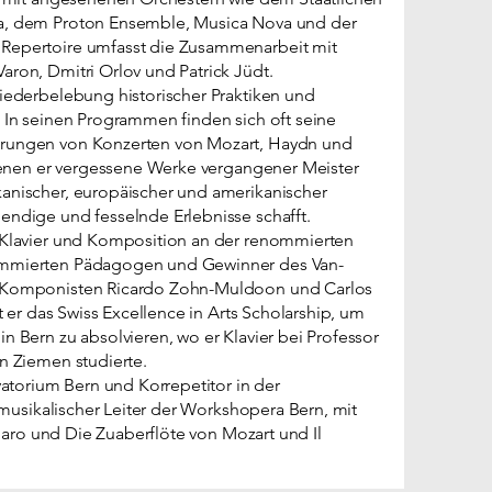
ta, dem Proton Ensemble, Musica Nova und der
Repertoire umfasst die Zusammenarbeit mit
ron, Dmitri Orlov und Patrick Jüdt.
iederbelebung historischer Praktiken und
 In seinen Programmen finden sich oft seine
hrungen von Konzerten von Mozart, Haydn und
 denen er vergessene Werke vergangener Meister
anischer, europäischer und amerikanischer
endige und fesselnde Erlebnisse schafft.
 Klavier und Komposition an der renommierten
ommierten Pädagogen und Gewinner des Van-
n Komponisten Ricardo Zohn-Muldoon und Carlos
t er das Swiss Excellence in Arts Scholarship, um
 Bern zu absolvieren, wo er Klavier bei Professor
n Ziemen studierte.
vatorium Bern und Korrepetitor in der
 musikalischer Leiter der Workshopera Bern, mit
igaro und Die Zuaberflöte von Mozart und Il