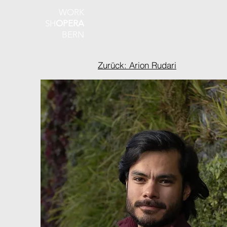
WORK
SH
OPERA
BERN
Zurück: Arion Rudari