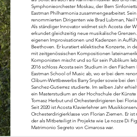
Symphonieorchester Moskau, der Bern Sinfoniet
Eastman Philharmonia zusammengearbeitet. Sein 
renommierten Dirigenten wie Brad Lubman, Neil Va
Als ständiger Innovator widmet sich Acosta der W
erkundet gleichzeitig neue musikalische Grenzen.
eigenen Improvisationen und Kadenzen in Auffü
Beethoven. Er kuratiert eklektische Konzerte, in
mit zeitgenössischen Kompositionen lateinamerik
Komponisten mischt und so für sein Publikum leb
2016 schloss Acosta sein Studium in den Fächern
Eastman School of Music ab, wo er bei dem ren
Cliburn-Wettbewerbs Barry Snyder sowie bei de
Sanchez-Gutierrez studierte. Im selben Jahr erhiel
ein Masterstudium an der Hochschule der Künste in
Tomasz Herbut und Orchesterdirigieren bei Floria
Seit 2020 ist Acosta Klavierlehrer am Musikkonser
Orchesterdirigierklasse von Florian Ziemen. Er ist
der als Mitbeteiligt in Projekte wie Le nozze Di F
Matrimonio Segreto von Cimarosa war.