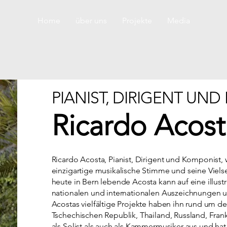
Home
über uns
Projekte
Media
PIANIST, DIRIGENT UN
Ricardo Acost
Ricardo Acosta, Pianist, Dirigent und Komponist, 
einzigartige musikalische Stimme und seine Viels
heute in Bern lebende Acosta kann auf eine illustr
nationalen und internationalen Auszeichnungen 
Acostas vielfältige Projekte haben ihn rund um de
Tschechischen Republik, Thailand, Russland, Frank
als Solist als auch als Kammermusiker aus und h