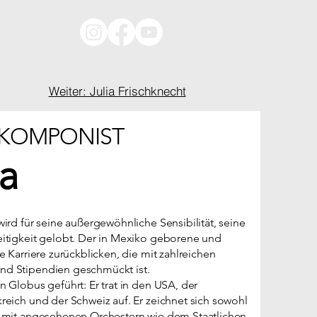
Weiter: Julia Frischknecht
D KOMPONIST
a
wird für seine außergewöhnliche Sensibilität, seine
eitigkeit gelobt. Der in Mexiko geborene und
e Karriere zurückblicken, die mit zahlreichen
und Stipendien geschmückt ist.
n Globus geführt: Er trat in den USA, der
reich und der Schweiz auf. Er zeichnet sich sowohl
at mit angesehenen Orchestern wie dem Staatlichen